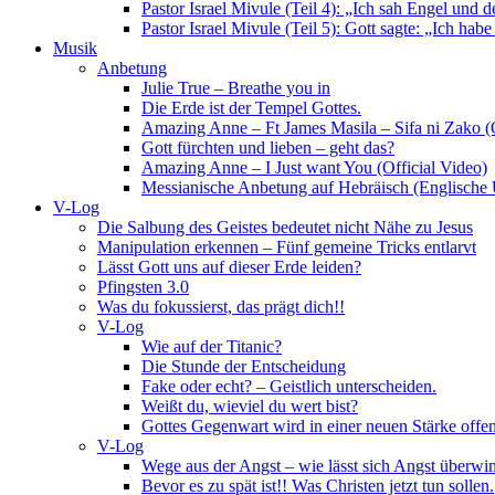
Pastor Israel Mivule (Teil 4): „Ich sah Engel und 
Pastor Israel Mivule (Teil 5): Gott sagte: „Ich habe
Musik
Anbetung
Julie True – Breathe you in
Die Erde ist der Tempel Gottes.
Amazing Anne – Ft James Masila – Sifa ni Zako (O
Gott fürchten und lieben – geht das?
Amazing Anne – I Just want You (Official Video)
Messianische Anbetung auf Hebräisch (Englische U
V-Log
Die Salbung des Geistes bedeutet nicht Nähe zu Jesus
Manipulation erkennen – Fünf gemeine Tricks entlarvt
Lässt Gott uns auf dieser Erde leiden?
Pfingsten 3.0
Was du fokussierst, das prägt dich!!
V-Log
Wie auf der Titanic?
Die Stunde der Entscheidung
Fake oder echt? – Geistlich unterscheiden.
Weißt du, wieviel du wert bist?
Gottes Gegenwart wird in einer neuen Stärke offen
V-Log
Wege aus der Angst – wie lässt sich Angst überwi
Bevor es zu spät ist!! Was Christen jetzt tun sollen.