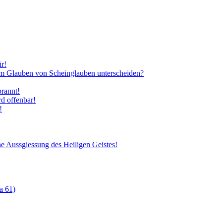
̈r!
em Glauben von Scheinglauben unterscheiden?
brannt!
d offenbar!
!
he Aussgiessung des Heiligen Geistes!
a 61)