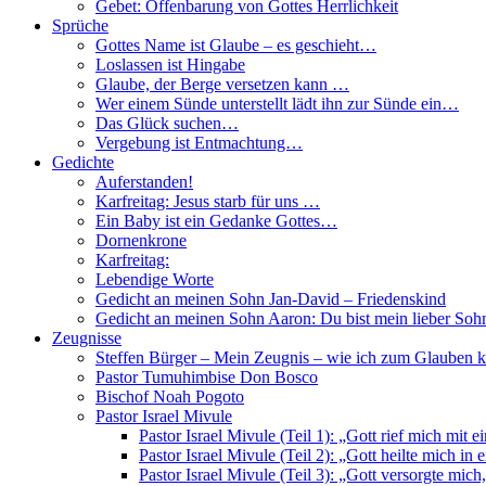
Gebet: Offenbarung von Gottes Herrlichkeit
Sprüche
Gottes Name ist Glaube – es geschieht…
Loslassen ist Hingabe
Glaube, der Berge versetzen kann …
Wer einem Sünde unterstellt lädt ihn zur Sünde ein…
Das Glück suchen…
Vergebung ist Entmachtung…
Gedichte
Auferstanden!
Karfreitag: Jesus starb für uns …
Ein Baby ist ein Gedanke Gottes…
Dornenkrone
Karfreitag:
Lebendige Worte
Gedicht an meinen Sohn Jan-David – Friedenskind
Gedicht an meinen Sohn Aaron: Du bist mein lieber Sohn
Zeugnisse
Steffen Bürger – Mein Zeugnis – wie ich zum Glauben 
Pastor Tumuhimbise Don Bosco
Bischof Noah Pogoto
Pastor Israel Mivule
Pastor Israel Mivule (Teil 1): „Gott rief mich mit 
Pastor Israel Mivule (Teil 2): „Gott heilte mich i
Pastor Israel Mivule (Teil 3): „Gott versorgte mic