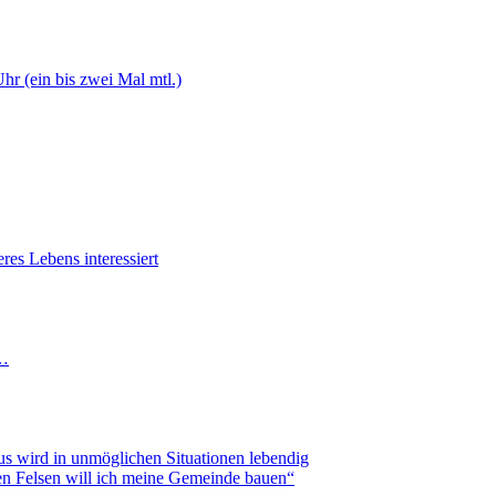
hr (ein bis zwei Mal mtl.)
res Lebens interessiert
r…
us wird in unmöglichen Situationen lebendig
sen Felsen will ich meine Gemeinde bauen“