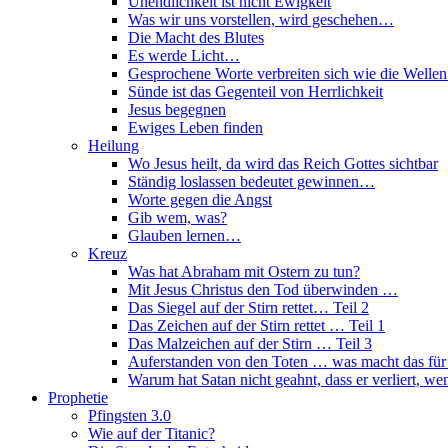
Unendlichkeit ist nicht Ewigkeit
Was wir uns vorstellen, wird geschehen…
Die Macht des Blutes
Es werde Licht…
Gesprochene Worte verbreiten sich wie die Well
Sünde ist das Gegenteil von Herrlichkeit
Jesus begegnen
Ewiges Leben finden
Heilung
Wo Jesus heilt, da wird das Reich Gottes sichtbar
Ständig loslassen bedeutet gewinnen…
Worte gegen die Angst
Gib wem, was?
Glauben lernen…
Kreuz
Was hat Abraham mit Ostern zu tun?
Mit Jesus Christus den Tod überwinden …
Das Siegel auf der Stirn rettet… Teil 2
Das Zeichen auf der Stirn rettet … Teil 1
Das Malzeichen auf der Stirn … Teil 3
Auferstanden von den Toten … was macht das für
Warum hat Satan nicht geahnt, dass er verliert, we
Prophetie
Pfingsten 3.0
Wie auf der Titanic?