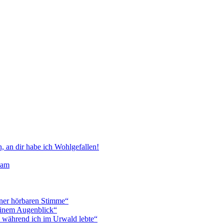
, an dir habe ich Wohlgefallen!
kam
einer hörbaren Stimme“
n einem Augenblick“
h, während ich im Urwald lebte“