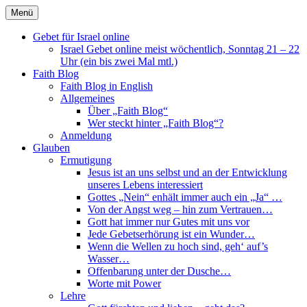
Direkt
Menü
zum
Faith Blog Deutsch
Inhalt
Gebet für Israel online
Israel Gebet online meist wöchentlich, Sonntag 21 – 22
Uhr (ein bis zwei Mal mtl.)
Faith Blog
Faith Blog in English
Allgemeines
Über „Faith Blog“
Wer steckt hinter „Faith Blog“?
Anmeldung
Glauben
Ermutigung
Jesus ist an uns selbst und an der Entwicklung
unseres Lebens interessiert
Gottes „Nein“ enhält immer auch ein „Ja“ …
Von der Angst weg – hin zum Vertrauen…
Gott hat immer nur Gutes mit uns vor
Jede Gebetserhörung ist ein Wunder…
Wenn die Wellen zu hoch sind, geh‘ auf’s
Wasser…
Offenbarung unter der Dusche…
Worte mit Power
Lehre