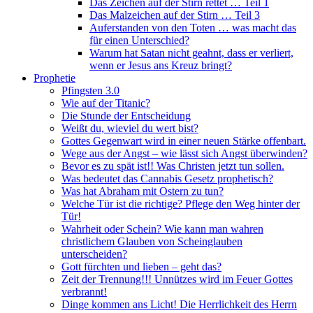
Das Zeichen auf der Stirn rettet … Teil 1
Das Malzeichen auf der Stirn … Teil 3
Auferstanden von den Toten … was macht das
für einen Unterschied?
Warum hat Satan nicht geahnt, dass er verliert,
wenn er Jesus ans Kreuz bringt?
Prophetie
Pfingsten 3.0
Wie auf der Titanic?
Die Stunde der Entscheidung
Weißt du, wieviel du wert bist?
Gottes Gegenwart wird in einer neuen Stärke offenbart.
Wege aus der Angst – wie lässt sich Angst überwinden?
Bevor es zu spät ist!! Was Christen jetzt tun sollen.
Was bedeutet das Cannabis Gesetz prophetisch?
Was hat Abraham mit Ostern zu tun?
Welche Tür ist die richtige? Pflege den Weg hinter der
Tür!
Wahrheit oder Schein? Wie kann man wahren
christlichem Glauben von Scheinglauben
unterscheiden?
Gott fürchten und lieben – geht das?
Zeit der Trennung!!! Unnützes wird im Feuer Gottes
verbrannt!
Dinge kommen ans Licht! Die Herrlichkeit des Herrn