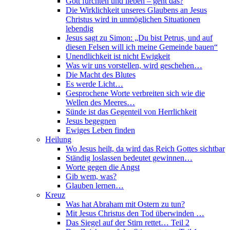
Gott fürchten und lieben – geht das?
Die Wirklichkeit unseres Glaubens an Jesus
Christus wird in unmöglichen Situationen
lebendig
Jesus sagt zu Simon: „Du bist Petrus, und auf
diesen Felsen will ich meine Gemeinde bauen“
Unendlichkeit ist nicht Ewigkeit
Was wir uns vorstellen, wird geschehen…
Die Macht des Blutes
Es werde Licht…
Gesprochene Worte verbreiten sich wie die
Wellen des Meeres…
Sünde ist das Gegenteil von Herrlichkeit
Jesus begegnen
Ewiges Leben finden
Heilung
Wo Jesus heilt, da wird das Reich Gottes sichtbar
Ständig loslassen bedeutet gewinnen…
Worte gegen die Angst
Gib wem, was?
Glauben lernen…
Kreuz
Was hat Abraham mit Ostern zu tun?
Mit Jesus Christus den Tod überwinden …
Das Siegel auf der Stirn rettet… Teil 2