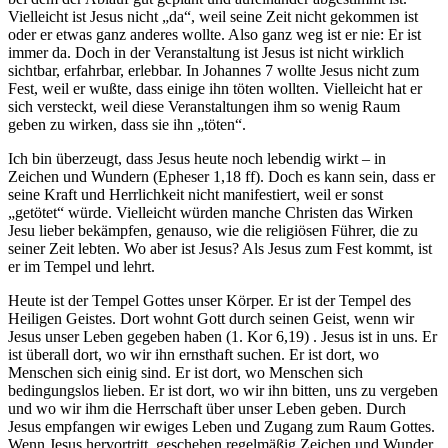
Vielleicht ist Jesus nicht „da“, weil seine Zeit nicht gekommen ist
oder er etwas ganz anderes wollte. Also ganz weg ist er nie: Er ist
immer da. Doch in der Veranstaltung ist Jesus ist nicht wirklich
sichtbar, erfahrbar, erlebbar. In Johannes 7 wollte Jesus nicht zum
Fest, weil er wußte, dass einige ihn töten wollten. Vielleicht hat er
sich versteckt, weil diese Veranstaltungen ihm so wenig Raum
geben zu wirken, dass sie ihn „töten“.
Ich bin überzeugt, dass Jesus heute noch lebendig wirkt – in
Zeichen und Wundern (Epheser 1,18 ff). Doch es kann sein, dass er
seine Kraft und Herrlichkeit nicht manifestiert, weil er sonst
„getötet“ würde. Vielleicht würden manche Christen das Wirken
Jesu lieber bekämpfen, genauso, wie die religiösen Führer, die zu
seiner Zeit lebten. Wo aber ist Jesus? Als Jesus zum Fest kommt, ist
er im Tempel und lehrt.
Heute ist der Tempel Gottes unser Körper. Er ist der Tempel des
Heiligen Geistes. Dort wohnt Gott durch seinen Geist, wenn wir
Jesus unser Leben gegeben haben (1. Kor 6,19) . Jesus ist in uns. Er
ist überall dort, wo wir ihn ernsthaft suchen. Er ist dort, wo
Menschen sich einig sind. Er ist dort, wo Menschen sich
bedingungslos lieben. Er ist dort, wo wir ihn bitten, uns zu vergeben
und wo wir ihm die Herrschaft über unser Leben geben. Durch
Jesus empfangen wir ewiges Leben und Zugang zum Raum Gottes.
Wenn Jesus hervortritt, geschehen regelmäßig Zeichen und Wunder.