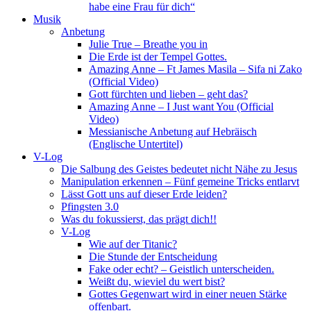
habe eine Frau für dich“
Musik
Anbetung
Julie True – Breathe you in
Die Erde ist der Tempel Gottes.
Amazing Anne – Ft James Masila – Sifa ni Zako
(Official Video)
Gott fürchten und lieben – geht das?
Amazing Anne – I Just want You (Official
Video)
Messianische Anbetung auf Hebräisch
(Englische Untertitel)
V-Log
Die Salbung des Geistes bedeutet nicht Nähe zu Jesus
Manipulation erkennen – Fünf gemeine Tricks entlarvt
Lässt Gott uns auf dieser Erde leiden?
Pfingsten 3.0
Was du fokussierst, das prägt dich!!
V-Log
Wie auf der Titanic?
Die Stunde der Entscheidung
Fake oder echt? – Geistlich unterscheiden.
Weißt du, wieviel du wert bist?
Gottes Gegenwart wird in einer neuen Stärke
offenbart.