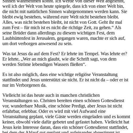
Sinnen wahrnehmen könnt. Ich werde von dieser Welt abgelehnt,
weil ich der Welt von heute spiegele, dass ich von einer Welt bin,
die nicht mit natürlichen Sinnen wahrgenommen werden kann. Sie
bleibt ewig bestehen, während eure Welt nicht bestehen bleibt.
Alles, was nicht bestehen bleibt, ist nicht von Gott. Geht ihr mal
zum Fest – für mich ist es nicht die richtige Zeit, zu gehen.“ Als
seine Brüder dann allerdings zu diesem wichtigen Fest, dem
Laubhüttenfest in Jerusalem, gegangen waren, machte er sich auf,
um dort verborgen anwesend zu sein.
Was tat Jesus da auf dem Fest? Er lehrte im Tempel. Was lehrte er?
Er lehrte, „Wer an mich glaubt, wie die Schrift sagt, von dem
werden Ströme lebendigen Wassers fließen“.
Es ist also möglich, dass eine wichtige religiöse Veranstaltung
stattfindet und Jesus unterstützt sie nicht. Er ist nicht da – oder er ist
nur im Verborgenen da.
Vielleicht ist das heute auch in manchen christlichen
Veranstaltungen so. Christen bereiten einen schönen Gottesdienst
vor, wunderbare Musik, eine schöne Predigt, aber Jesus ist nicht
erfahrbar, erlebbar. Oder es wird mit viel Aufwand eine
Veranstaltung geplant, viele Gäste werden eingeladen und es kommt
keiner, obwohl viele dafür gebetet und gefastet haben. Vielleicht hat
Jesus kein Interesse daran, dass ein schöner Gottesdienst stattfindet,
bei dem der Ablauf gut geplant und aufeinander abgestimmt ist.