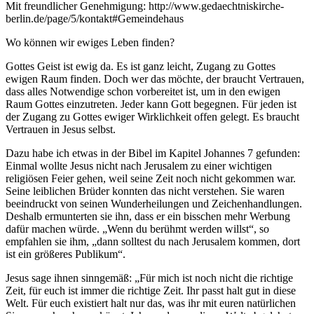
Mit freundlicher Genehmigung: http://www.gedaechtniskirche-
berlin.de/page/5/kontakt#Gemeindehaus
Wo können wir ewiges Leben finden?
Gottes Geist ist ewig da. Es ist ganz leicht, Zugang zu Gottes
ewigen Raum finden. Doch wer das möchte, der braucht Vertrauen,
dass alles Notwendige schon vorbereitet ist, um in den ewigen
Raum Gottes einzutreten. Jeder kann Gott begegnen. Für jeden ist
der Zugang zu Gottes ewiger Wirklichkeit offen gelegt. Es braucht
Vertrauen in Jesus selbst.
Dazu habe ich etwas in der Bibel im Kapitel Johannes 7 gefunden:
Einmal wollte Jesus nicht nach Jerusalem zu einer wichtigen
religiösen Feier gehen, weil seine Zeit noch nicht gekommen war.
Seine leiblichen Brüder konnten das nicht verstehen. Sie waren
beeindruckt von seinen Wunderheilungen und Zeichenhandlungen.
Deshalb ermunterten sie ihn, dass er ein bisschen mehr Werbung
dafür machen würde. „Wenn du berühmt werden willst“, so
empfahlen sie ihm, „dann solltest du nach Jerusalem kommen, dort
ist ein größeres Publikum“.
Jesus sage ihnen sinngemäß: „Für mich ist noch nicht die richtige
Zeit, für euch ist immer die richtige Zeit. Ihr passt halt gut in diese
Welt. Für euch existiert halt nur das, was ihr mit euren natürlichen