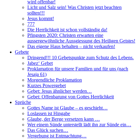
wird offenbar!
Licht und Salz sein! Was Christen jetzt beachten
sollten!!!
Jesus kommt!
777
Die Herrlichkeit ist schon vollständig da!
Pfingsten 2020: Christen erwarten eine
aussergewöhnliche Aussgiessung des Heiligen Geistes!
Das eigene Haus behalten – nicht verkaufen!
Gebete
Dringend!!! 10 Gebetspunkte zum Schutz des Lebens.
Jabez‘ Gebet
Proklamation für unsere Familien und für uns (nach
Jesaja 61)
Morgendliche Proklamation
Kurzes Powergebet
Gebet: Jesus ähnlicher werden…
Gebet: Offenbarung von Gottes Herrlichkeit
Sprüche
Gottes Name ist Glaube – es geschieht…
Loslassen ist Hingabe
Glaube, der Berge versetzen kann …
Wer einem Sünde unterstellt lädt ihn zur Sünde ein…
Das Glück suchen…
Vergebung ist Entmachtung…