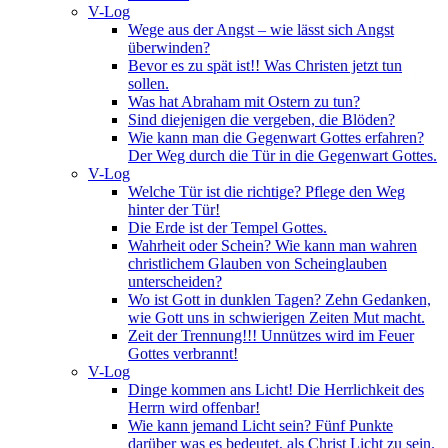
V-Log
Wege aus der Angst – wie lässt sich Angst
überwinden?
Bevor es zu spät ist!! Was Christen jetzt tun
sollen.
Was hat Abraham mit Ostern zu tun?
Sind diejenigen die vergeben, die Blöden?
Wie kann man die Gegenwart Gottes erfahren?
Der Weg durch die Tür in die Gegenwart Gottes.
V-Log
Welche Tür ist die richtige? Pflege den Weg
hinter der Tür!
Die Erde ist der Tempel Gottes.
Wahrheit oder Schein? Wie kann man wahren
christlichem Glauben von Scheinglauben
unterscheiden?
Wo ist Gott in dunklen Tagen? Zehn Gedanken,
wie Gott uns in schwierigen Zeiten Mut macht.
Zeit der Trennung!!! Unnützes wird im Feuer
Gottes verbrannt!
V-Log
Dinge kommen ans Licht! Die Herrlichkeit des
Herrn wird offenbar!
Wie kann jemand Licht sein? Fünf Punkte
darüber was es bedeutet, als Christ Licht zu sein.