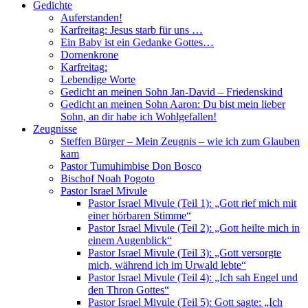
Gedichte
Auferstanden!
Karfreitag: Jesus starb für uns …
Ein Baby ist ein Gedanke Gottes…
Dornenkrone
Karfreitag:
Lebendige Worte
Gedicht an meinen Sohn Jan-David – Friedenskind
Gedicht an meinen Sohn Aaron: Du bist mein lieber
Sohn, an dir habe ich Wohlgefallen!
Zeugnisse
Steffen Bürger – Mein Zeugnis – wie ich zum Glauben
kam
Pastor Tumuhimbise Don Bosco
Bischof Noah Pogoto
Pastor Israel Mivule
Pastor Israel Mivule (Teil 1): „Gott rief mich mit
einer hörbaren Stimme“
Pastor Israel Mivule (Teil 2): „Gott heilte mich in
einem Augenblick“
Pastor Israel Mivule (Teil 3): „Gott versorgte
mich, während ich im Urwald lebte“
Pastor Israel Mivule (Teil 4): „Ich sah Engel und
den Thron Gottes“
Pastor Israel Mivule (Teil 5): Gott sagte: „Ich