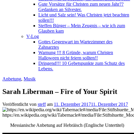
Gute Vorsätze für Christen zum neuen Jahr??
Gedanken an Silvester.
Licht und Salz sein! Was Christen jetzt beachten
sollen!!!
Steffen Bürger – Mein Zeugnis – wie ich zum
Glauben kam
V-Log
Gottes Gegenwart im Wartezimmer des
Zahnarztes
Warnung !!! 8 Gründe, warum Christen
Halloween nicht feiern sollten!!
Dringend!!! 10 Gebetspunkte zum Schutz des
Lebens.
Anbetung
,
Musik
Sarah Liberman – Fire of Your Spirit
Veröffentlicht von
steff
am
11. Dezember 2017
11. Dezember 2017
https://en.wikipedia.org/wiki/Tabernacle#/media/File:Stiftshuette_M
Messianische Anbetung auf Hebräisch (Englische Untertitel)