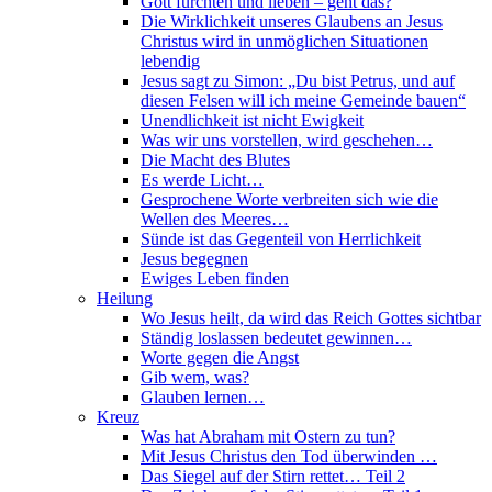
Gott fürchten und lieben – geht das?
Die Wirklichkeit unseres Glaubens an Jesus
Christus wird in unmöglichen Situationen
lebendig
Jesus sagt zu Simon: „Du bist Petrus, und auf
diesen Felsen will ich meine Gemeinde bauen“
Unendlichkeit ist nicht Ewigkeit
Was wir uns vorstellen, wird geschehen…
Die Macht des Blutes
Es werde Licht…
Gesprochene Worte verbreiten sich wie die
Wellen des Meeres…
Sünde ist das Gegenteil von Herrlichkeit
Jesus begegnen
Ewiges Leben finden
Heilung
Wo Jesus heilt, da wird das Reich Gottes sichtbar
Ständig loslassen bedeutet gewinnen…
Worte gegen die Angst
Gib wem, was?
Glauben lernen…
Kreuz
Was hat Abraham mit Ostern zu tun?
Mit Jesus Christus den Tod überwinden …
Das Siegel auf der Stirn rettet… Teil 2