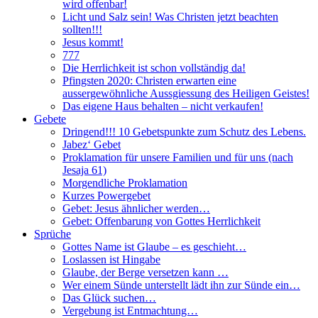
wird offenbar!
Licht und Salz sein! Was Christen jetzt beachten
sollten!!!
Jesus kommt!
777
Die Herrlichkeit ist schon vollständig da!
Pfingsten 2020: Christen erwarten eine
aussergewöhnliche Aussgiessung des Heiligen Geistes!
Das eigene Haus behalten – nicht verkaufen!
Gebete
Dringend!!! 10 Gebetspunkte zum Schutz des Lebens.
Jabez‘ Gebet
Proklamation für unsere Familien und für uns (nach
Jesaja 61)
Morgendliche Proklamation
Kurzes Powergebet
Gebet: Jesus ähnlicher werden…
Gebet: Offenbarung von Gottes Herrlichkeit
Sprüche
Gottes Name ist Glaube – es geschieht…
Loslassen ist Hingabe
Glaube, der Berge versetzen kann …
Wer einem Sünde unterstellt lädt ihn zur Sünde ein…
Das Glück suchen…
Vergebung ist Entmachtung…