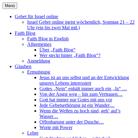
Direkt
Menü
zum
Faith Blog Deutsch
Inhalt
Gebet für Israel online
Israel Gebet online meist wöchentlich, Sonntag 21 – 22
Uhr (ein bis zwei Mal mtl.)
Faith Blog
Faith Blog in English
Allgemeines
Über „Faith Blog“
Wer steckt hinter „Faith Blog“?
Anmeldung
Glauben
Ermutigung
Jesus ist an uns selbst und an der Entwicklung
unseres Lebens interessiert
Gottes „Nein“ enhält immer auch ein „Ja“ …
Von der Angst weg – hin zum Vertrauen…
Gott hat immer nur Gutes mit uns vor
Jede Gebetserhörung ist ein Wunder…
Wenn die Wellen zu hoch sind, geh‘ auf’s
Wasser…
Offenbarung unter der Dusche…
Worte mit Power
Lehre