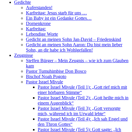
Gedichte
Auferstanden!
Karfreitag: Jesus starb für uns …
Ein Baby ist ein Gedanke Gottes…
Dornenkrone
Karfreitag:
Lebendige Worte
Gedicht an meinen Sohn Jan-David – Friedenskind
Gedicht an meinen Sohn Aaron: Du bist mein lieber
Sohn, an dir habe ich Wohlgefallen!
Zeugnisse
Steffen Bürger – Mein Zeugnis – wie ich zum Glauben
kam
Pastor Tumuhimbise Don Bosco
Bischof Noah Pogoto
Pastor Israel Mivule
Pastor Israel Mivule (Teil 1): „Gott rief mich mit
einer hörbaren Stimme“
Pastor Israel Mivule (Teil 2): „Gott heilte mich in
einem Augenblick“
Pastor Israel Mivule (Teil 3): „Gott versorgte
mich, während ich im Urwald lebte“
Pastor Israel Mivule (Teil 4): „Ich sah Engel und
den Thron Gottes“
Pastor Israel Mivule (Teil 5): Gott sagte: „Ich