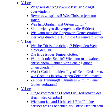
V-Log
Wege aus der Angst – wie lässt sich Angst
überwinden?
Bevor es zu spät ist!! Was Christen jetzt tun
sollen.
Was hat Abraham mit Ostern zu tun?
Sind diejenigen die vergeben, die Blöden?
Wie kann man die Gegenwart Gottes erfahren?
Der Weg durch die Tür in die Gegenwart Gottes.
V-Log
Welche Tür ist die richtige? Pflege den Weg
hinter der Tür!
Die Erde ist der Tempel Gottes.
Wahrheit oder Schein? Wie kann man wahren
christlichem Glauben von Scheinglauben
unterscheiden?
Wo ist Gott in dunklen Tagen? Zehn Gedanken,
wie Gott uns in schwierigen Zeiten Mut macht.
Zeit der Trennung!!! Unnützes wird im Feuer
Gottes verbrannt!
V-Log
Dinge kommen ans Licht! Die Herrlichkeit des
Herrn wird offenbar!
Wie kann jemand Licht sein? Fünf Punkte
darüber was es bedeutet, als Christ Licht zu sein.