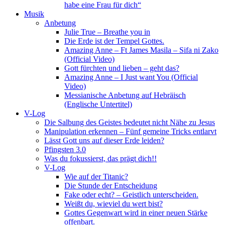
habe eine Frau für dich“
Musik
Anbetung
Julie True – Breathe you in
Die Erde ist der Tempel Gottes.
Amazing Anne – Ft James Masila – Sifa ni Zako
(Official Video)
Gott fürchten und lieben – geht das?
Amazing Anne – I Just want You (Official
Video)
Messianische Anbetung auf Hebräisch
(Englische Untertitel)
V-Log
Die Salbung des Geistes bedeutet nicht Nähe zu Jesus
Manipulation erkennen – Fünf gemeine Tricks entlarvt
Lässt Gott uns auf dieser Erde leiden?
Pfingsten 3.0
Was du fokussierst, das prägt dich!!
V-Log
Wie auf der Titanic?
Die Stunde der Entscheidung
Fake oder echt? – Geistlich unterscheiden.
Weißt du, wieviel du wert bist?
Gottes Gegenwart wird in einer neuen Stärke
offenbart.