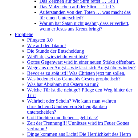
Das Zeichen auf der Stirn rettet … Teil 1
Das Malzeichen auf der Stirn … Teil 3
Auferstanden von den Toten … was macht das
für einen Unterschied?
Warum hat Satan nicht geahnt, dass er verliert,
wenn er Jesus ans Kreuz bringt?
Prophetie
Pfingsten 3.0
Wie auf der Titanic?
Die Stunde der Entscheidung
Weißt du, wieviel du wert bist?
Gottes Gegenwart wird in einer neuen Stärke offenbart.
Wege aus der Angst – wie lässt sich Angst überwinden?
Bevor es zu spät ist!! Was Christen jetzt tun sollen.
Was bedeutet das Cannabis Gesetz prophetisch?
Was hat Abraham mit Ostern zu tun?
Welche Tür ist die richtige? Pflege den Weg hinter der
Tür!
Wahrheit oder Schein? Wie kann man wahren
christlichem Glauben von Scheinglauben
unterscheiden?
Gott fürchten und lieben – geht das?
Zeit der Trennung!!! Unnützes wird im Feuer Gottes
verbrannt!
Dinge kommen ans Licht! Die Herrlichkeit des Herrn