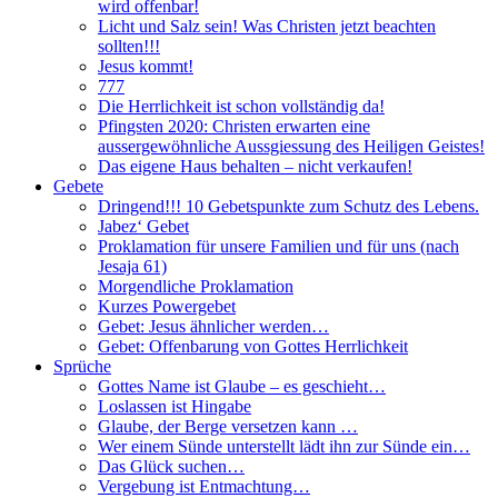
wird offenbar!
Licht und Salz sein! Was Christen jetzt beachten
sollten!!!
Jesus kommt!
777
Die Herrlichkeit ist schon vollständig da!
Pfingsten 2020: Christen erwarten eine
aussergewöhnliche Aussgiessung des Heiligen Geistes!
Das eigene Haus behalten – nicht verkaufen!
Gebete
Dringend!!! 10 Gebetspunkte zum Schutz des Lebens.
Jabez‘ Gebet
Proklamation für unsere Familien und für uns (nach
Jesaja 61)
Morgendliche Proklamation
Kurzes Powergebet
Gebet: Jesus ähnlicher werden…
Gebet: Offenbarung von Gottes Herrlichkeit
Sprüche
Gottes Name ist Glaube – es geschieht…
Loslassen ist Hingabe
Glaube, der Berge versetzen kann …
Wer einem Sünde unterstellt lädt ihn zur Sünde ein…
Das Glück suchen…
Vergebung ist Entmachtung…