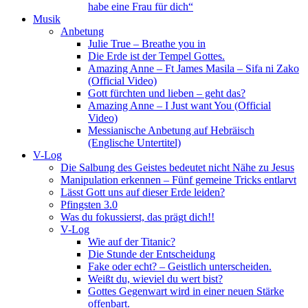
habe eine Frau für dich“
Musik
Anbetung
Julie True – Breathe you in
Die Erde ist der Tempel Gottes.
Amazing Anne – Ft James Masila – Sifa ni Zako
(Official Video)
Gott fürchten und lieben – geht das?
Amazing Anne – I Just want You (Official
Video)
Messianische Anbetung auf Hebräisch
(Englische Untertitel)
V-Log
Die Salbung des Geistes bedeutet nicht Nähe zu Jesus
Manipulation erkennen – Fünf gemeine Tricks entlarvt
Lässt Gott uns auf dieser Erde leiden?
Pfingsten 3.0
Was du fokussierst, das prägt dich!!
V-Log
Wie auf der Titanic?
Die Stunde der Entscheidung
Fake oder echt? – Geistlich unterscheiden.
Weißt du, wieviel du wert bist?
Gottes Gegenwart wird in einer neuen Stärke
offenbart.