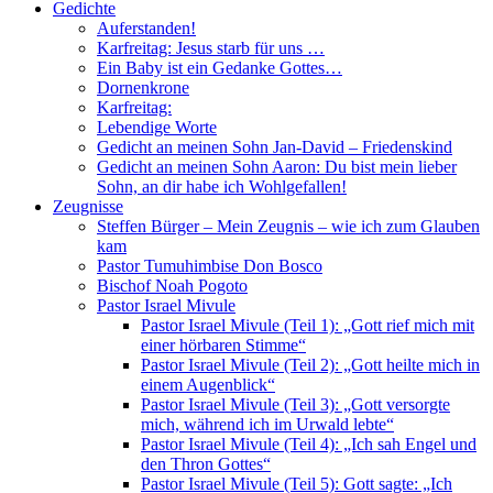
Gedichte
Auferstanden!
Karfreitag: Jesus starb für uns …
Ein Baby ist ein Gedanke Gottes…
Dornenkrone
Karfreitag:
Lebendige Worte
Gedicht an meinen Sohn Jan-David – Friedenskind
Gedicht an meinen Sohn Aaron: Du bist mein lieber
Sohn, an dir habe ich Wohlgefallen!
Zeugnisse
Steffen Bürger – Mein Zeugnis – wie ich zum Glauben
kam
Pastor Tumuhimbise Don Bosco
Bischof Noah Pogoto
Pastor Israel Mivule
Pastor Israel Mivule (Teil 1): „Gott rief mich mit
einer hörbaren Stimme“
Pastor Israel Mivule (Teil 2): „Gott heilte mich in
einem Augenblick“
Pastor Israel Mivule (Teil 3): „Gott versorgte
mich, während ich im Urwald lebte“
Pastor Israel Mivule (Teil 4): „Ich sah Engel und
den Thron Gottes“
Pastor Israel Mivule (Teil 5): Gott sagte: „Ich