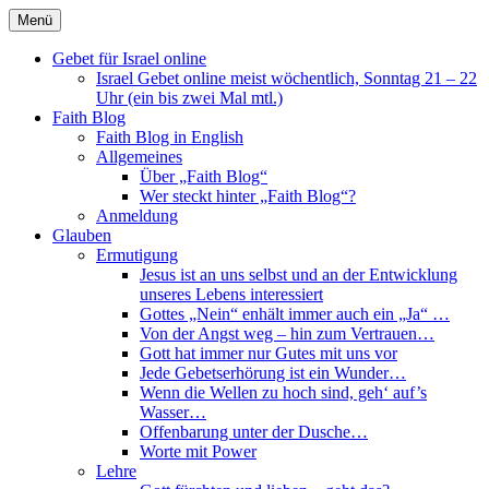
Direkt
Menü
zum
Faith Blog Deutsch
Inhalt
Gebet für Israel online
Israel Gebet online meist wöchentlich, Sonntag 21 – 22
Uhr (ein bis zwei Mal mtl.)
Faith Blog
Faith Blog in English
Allgemeines
Über „Faith Blog“
Wer steckt hinter „Faith Blog“?
Anmeldung
Glauben
Ermutigung
Jesus ist an uns selbst und an der Entwicklung
unseres Lebens interessiert
Gottes „Nein“ enhält immer auch ein „Ja“ …
Von der Angst weg – hin zum Vertrauen…
Gott hat immer nur Gutes mit uns vor
Jede Gebetserhörung ist ein Wunder…
Wenn die Wellen zu hoch sind, geh‘ auf’s
Wasser…
Offenbarung unter der Dusche…
Worte mit Power
Lehre