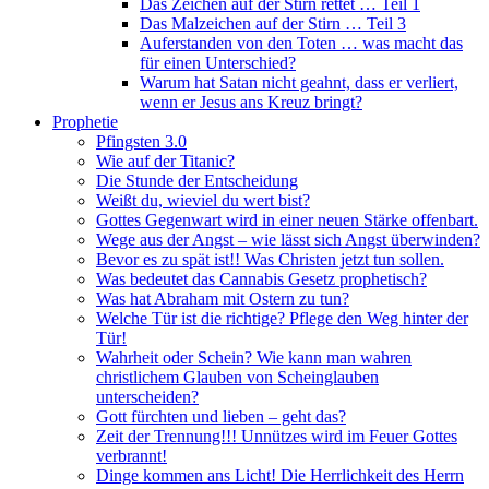
Das Zeichen auf der Stirn rettet … Teil 1
Das Malzeichen auf der Stirn … Teil 3
Auferstanden von den Toten … was macht das
für einen Unterschied?
Warum hat Satan nicht geahnt, dass er verliert,
wenn er Jesus ans Kreuz bringt?
Prophetie
Pfingsten 3.0
Wie auf der Titanic?
Die Stunde der Entscheidung
Weißt du, wieviel du wert bist?
Gottes Gegenwart wird in einer neuen Stärke offenbart.
Wege aus der Angst – wie lässt sich Angst überwinden?
Bevor es zu spät ist!! Was Christen jetzt tun sollen.
Was bedeutet das Cannabis Gesetz prophetisch?
Was hat Abraham mit Ostern zu tun?
Welche Tür ist die richtige? Pflege den Weg hinter der
Tür!
Wahrheit oder Schein? Wie kann man wahren
christlichem Glauben von Scheinglauben
unterscheiden?
Gott fürchten und lieben – geht das?
Zeit der Trennung!!! Unnützes wird im Feuer Gottes
verbrannt!
Dinge kommen ans Licht! Die Herrlichkeit des Herrn