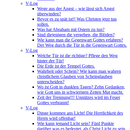
V-Log
Wege aus der Angst – wie lässt sich Angst
überwinden?
Bevor es zu spät ist!! Was Christen jetzt tun
sollen.
Was hat Abraham mit Ostern zu tun?
Sind diejenigen die vergeben, die Blöden?
Wie kann man die Gegenwart Gottes erfahren?
Der Weg durch die Tür in die Gegenwart Gottes.
V-Log
Welche Tür ist die richtige? Pflege den Weg
hinter der Tür!
Die Erde ist der Tempel Gottes.
Wahrheit oder Schein? Wie kann man wahren
christlichem Glauben von Scheinglauben
unterscheiden?
Wo ist Gott in dunklen Tagen? Zehn Gedanken,
wie Gott uns in schwierigen Zeiten Mut macht.
Zeit der Trennung!!! Unnützes wird im Feuer
Gottes verbrannt!
V-Log
Dinge kommen ans Licht! Die Herrlichkeit des
Herrn wird offenbar!
Wie kann jemand Licht sein? Fünf Punkte
darüber was es bedeutet, als Christ Licht zu sein.