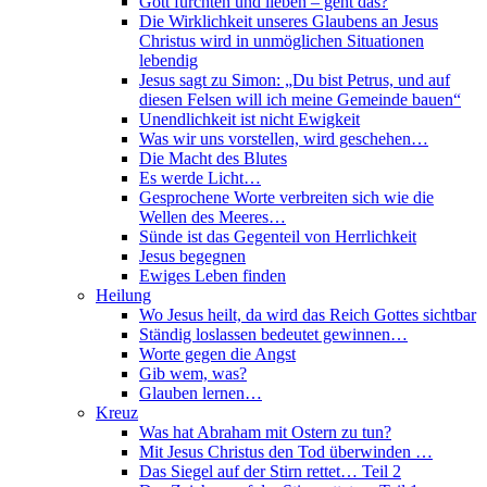
Gott fürchten und lieben – geht das?
Die Wirklichkeit unseres Glaubens an Jesus
Christus wird in unmöglichen Situationen
lebendig
Jesus sagt zu Simon: „Du bist Petrus, und auf
diesen Felsen will ich meine Gemeinde bauen“
Unendlichkeit ist nicht Ewigkeit
Was wir uns vorstellen, wird geschehen…
Die Macht des Blutes
Es werde Licht…
Gesprochene Worte verbreiten sich wie die
Wellen des Meeres…
Sünde ist das Gegenteil von Herrlichkeit
Jesus begegnen
Ewiges Leben finden
Heilung
Wo Jesus heilt, da wird das Reich Gottes sichtbar
Ständig loslassen bedeutet gewinnen…
Worte gegen die Angst
Gib wem, was?
Glauben lernen…
Kreuz
Was hat Abraham mit Ostern zu tun?
Mit Jesus Christus den Tod überwinden …
Das Siegel auf der Stirn rettet… Teil 2