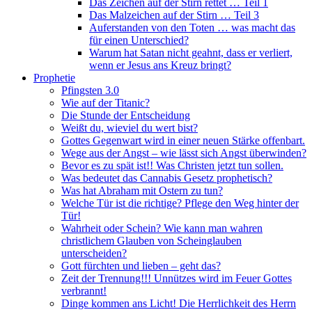
Das Zeichen auf der Stirn rettet … Teil 1
Das Malzeichen auf der Stirn … Teil 3
Auferstanden von den Toten … was macht das
für einen Unterschied?
Warum hat Satan nicht geahnt, dass er verliert,
wenn er Jesus ans Kreuz bringt?
Prophetie
Pfingsten 3.0
Wie auf der Titanic?
Die Stunde der Entscheidung
Weißt du, wieviel du wert bist?
Gottes Gegenwart wird in einer neuen Stärke offenbart.
Wege aus der Angst – wie lässt sich Angst überwinden?
Bevor es zu spät ist!! Was Christen jetzt tun sollen.
Was bedeutet das Cannabis Gesetz prophetisch?
Was hat Abraham mit Ostern zu tun?
Welche Tür ist die richtige? Pflege den Weg hinter der
Tür!
Wahrheit oder Schein? Wie kann man wahren
christlichem Glauben von Scheinglauben
unterscheiden?
Gott fürchten und lieben – geht das?
Zeit der Trennung!!! Unnützes wird im Feuer Gottes
verbrannt!
Dinge kommen ans Licht! Die Herrlichkeit des Herrn