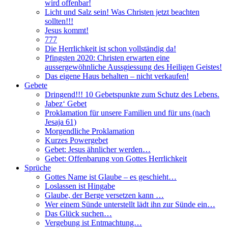
wird offenbar!
Licht und Salz sein! Was Christen jetzt beachten
sollten!!!
Jesus kommt!
777
Die Herrlichkeit ist schon vollständig da!
Pfingsten 2020: Christen erwarten eine
aussergewöhnliche Aussgiessung des Heiligen Geistes!
Das eigene Haus behalten – nicht verkaufen!
Gebete
Dringend!!! 10 Gebetspunkte zum Schutz des Lebens.
Jabez‘ Gebet
Proklamation für unsere Familien und für uns (nach
Jesaja 61)
Morgendliche Proklamation
Kurzes Powergebet
Gebet: Jesus ähnlicher werden…
Gebet: Offenbarung von Gottes Herrlichkeit
Sprüche
Gottes Name ist Glaube – es geschieht…
Loslassen ist Hingabe
Glaube, der Berge versetzen kann …
Wer einem Sünde unterstellt lädt ihn zur Sünde ein…
Das Glück suchen…
Vergebung ist Entmachtung…