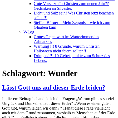
Gute Vorsätze für Christen zum neuen Jahr??
Gedanken an Silvester.
Licht und Salz sein! Was Christen jetzt beachten
sollen!!!
Steffen Bürger – Mein Zeugnis – wie ich zum
Glauben kam
V-Log
Gottes Gegenwart im Wartezimmer des
Zahnarztes
Warnung !!! 8 Gründe, warum Christen
Halloween nicht feiern sollten!!
Dringend!!! 10 Gebetspunkte zum Schutz des
Lebens.
Schlagwort:
Wunder
Lässt Gott uns auf dieser Erde leiden?
In diesem Beitrag behandele ich die Fragen: „Warum gibt es so viel
Unglück und Dunkelheit auf dieser Erde?“ „Wenn es einen guten
Gott gibt, warum leiden wir dann? “ Hängt diese Frage vielleicht
auch mit dem Grund zusammen, weshalb es Menschen auf der Erde
gibt? Die mögliche Antwort auf die Frage reicht bis in den…