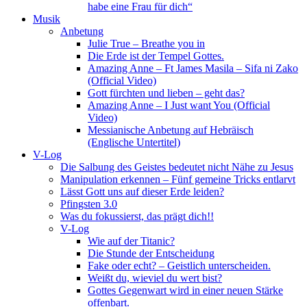
habe eine Frau für dich“
Musik
Anbetung
Julie True – Breathe you in
Die Erde ist der Tempel Gottes.
Amazing Anne – Ft James Masila – Sifa ni Zako
(Official Video)
Gott fürchten und lieben – geht das?
Amazing Anne – I Just want You (Official
Video)
Messianische Anbetung auf Hebräisch
(Englische Untertitel)
V-Log
Die Salbung des Geistes bedeutet nicht Nähe zu Jesus
Manipulation erkennen – Fünf gemeine Tricks entlarvt
Lässt Gott uns auf dieser Erde leiden?
Pfingsten 3.0
Was du fokussierst, das prägt dich!!
V-Log
Wie auf der Titanic?
Die Stunde der Entscheidung
Fake oder echt? – Geistlich unterscheiden.
Weißt du, wieviel du wert bist?
Gottes Gegenwart wird in einer neuen Stärke
offenbart.