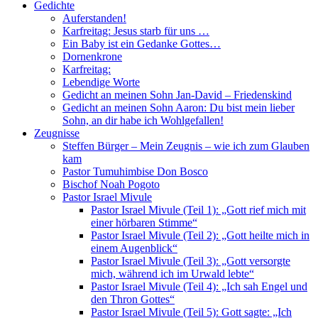
Gedichte
Auferstanden!
Karfreitag: Jesus starb für uns …
Ein Baby ist ein Gedanke Gottes…
Dornenkrone
Karfreitag:
Lebendige Worte
Gedicht an meinen Sohn Jan-David – Friedenskind
Gedicht an meinen Sohn Aaron: Du bist mein lieber
Sohn, an dir habe ich Wohlgefallen!
Zeugnisse
Steffen Bürger – Mein Zeugnis – wie ich zum Glauben
kam
Pastor Tumuhimbise Don Bosco
Bischof Noah Pogoto
Pastor Israel Mivule
Pastor Israel Mivule (Teil 1): „Gott rief mich mit
einer hörbaren Stimme“
Pastor Israel Mivule (Teil 2): „Gott heilte mich in
einem Augenblick“
Pastor Israel Mivule (Teil 3): „Gott versorgte
mich, während ich im Urwald lebte“
Pastor Israel Mivule (Teil 4): „Ich sah Engel und
den Thron Gottes“
Pastor Israel Mivule (Teil 5): Gott sagte: „Ich