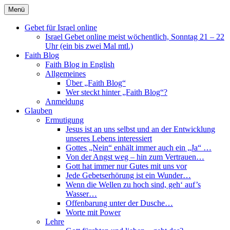
Direkt
Menü
zum
Faith Blog Deutsch
Inhalt
Gebet für Israel online
Israel Gebet online meist wöchentlich, Sonntag 21 – 22
Uhr (ein bis zwei Mal mtl.)
Faith Blog
Faith Blog in English
Allgemeines
Über „Faith Blog“
Wer steckt hinter „Faith Blog“?
Anmeldung
Glauben
Ermutigung
Jesus ist an uns selbst und an der Entwicklung
unseres Lebens interessiert
Gottes „Nein“ enhält immer auch ein „Ja“ …
Von der Angst weg – hin zum Vertrauen…
Gott hat immer nur Gutes mit uns vor
Jede Gebetserhörung ist ein Wunder…
Wenn die Wellen zu hoch sind, geh‘ auf’s
Wasser…
Offenbarung unter der Dusche…
Worte mit Power
Lehre