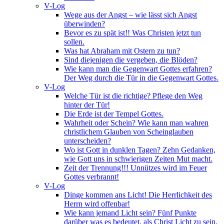
V-Log
Wege aus der Angst – wie lässt sich Angst
überwinden?
Bevor es zu spät ist!! Was Christen jetzt tun
sollen.
Was hat Abraham mit Ostern zu tun?
Sind diejenigen die vergeben, die Blöden?
Wie kann man die Gegenwart Gottes erfahren?
Der Weg durch die Tür in die Gegenwart Gottes.
V-Log
Welche Tür ist die richtige? Pflege den Weg
hinter der Tür!
Die Erde ist der Tempel Gottes.
Wahrheit oder Schein? Wie kann man wahren
christlichem Glauben von Scheinglauben
unterscheiden?
Wo ist Gott in dunklen Tagen? Zehn Gedanken,
wie Gott uns in schwierigen Zeiten Mut macht.
Zeit der Trennung!!! Unnützes wird im Feuer
Gottes verbrannt!
V-Log
Dinge kommen ans Licht! Die Herrlichkeit des
Herrn wird offenbar!
Wie kann jemand Licht sein? Fünf Punkte
darüber was es bedeutet, als Christ Licht zu sein.