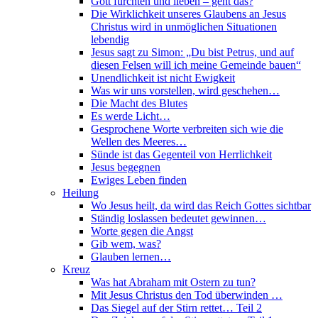
Gott fürchten und lieben – geht das?
Die Wirklichkeit unseres Glaubens an Jesus
Christus wird in unmöglichen Situationen
lebendig
Jesus sagt zu Simon: „Du bist Petrus, und auf
diesen Felsen will ich meine Gemeinde bauen“
Unendlichkeit ist nicht Ewigkeit
Was wir uns vorstellen, wird geschehen…
Die Macht des Blutes
Es werde Licht…
Gesprochene Worte verbreiten sich wie die
Wellen des Meeres…
Sünde ist das Gegenteil von Herrlichkeit
Jesus begegnen
Ewiges Leben finden
Heilung
Wo Jesus heilt, da wird das Reich Gottes sichtbar
Ständig loslassen bedeutet gewinnen…
Worte gegen die Angst
Gib wem, was?
Glauben lernen…
Kreuz
Was hat Abraham mit Ostern zu tun?
Mit Jesus Christus den Tod überwinden …
Das Siegel auf der Stirn rettet… Teil 2