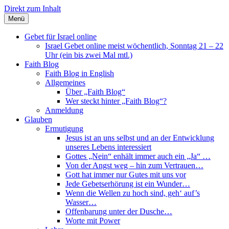
Direkt zum Inhalt
Menü
Faith Blog Deutsch
Gebet für Israel online
Israel Gebet online meist wöchentlich, Sonntag 21 – 22
Uhr (ein bis zwei Mal mtl.)
Faith Blog
Faith Blog in English
Allgemeines
Über „Faith Blog“
Wer steckt hinter „Faith Blog“?
Anmeldung
Glauben
Ermutigung
Jesus ist an uns selbst und an der Entwicklung
unseres Lebens interessiert
Gottes „Nein“ enhält immer auch ein „Ja“ …
Von der Angst weg – hin zum Vertrauen…
Gott hat immer nur Gutes mit uns vor
Jede Gebetserhörung ist ein Wunder…
Wenn die Wellen zu hoch sind, geh‘ auf’s
Wasser…
Offenbarung unter der Dusche…
Worte mit Power