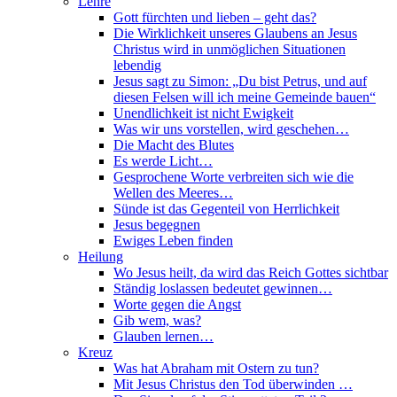
Lehre
Gott fürchten und lieben – geht das?
Die Wirklichkeit unseres Glaubens an Jesus
Christus wird in unmöglichen Situationen
lebendig
Jesus sagt zu Simon: „Du bist Petrus, und auf
diesen Felsen will ich meine Gemeinde bauen“
Unendlichkeit ist nicht Ewigkeit
Was wir uns vorstellen, wird geschehen…
Die Macht des Blutes
Es werde Licht…
Gesprochene Worte verbreiten sich wie die
Wellen des Meeres…
Sünde ist das Gegenteil von Herrlichkeit
Jesus begegnen
Ewiges Leben finden
Heilung
Wo Jesus heilt, da wird das Reich Gottes sichtbar
Ständig loslassen bedeutet gewinnen…
Worte gegen die Angst
Gib wem, was?
Glauben lernen…
Kreuz
Was hat Abraham mit Ostern zu tun?
Mit Jesus Christus den Tod überwinden …