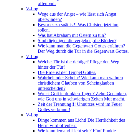
offenbart.
V-Log
Wege aus der Angst – wie lässt sich Angst
überwinden?
Bevor es zu spät ist!! Was Christen jetzt tun
sollen.
Was hat Abraham mit Ostern zu tun?
Sind diejenigen die vergeben, die Blöden?
Wie kann man die Gegenwart Gottes erfahren?
Der Weg durch die Tür in die Gegenwart Gottes.
V-Log
Welche Tür ist die richtige? Pflege den Weg
hinter der Tür!
Die Erde ist der Tempel Gottes.
Wahrheit oder Schein? Wie kann man wahren
christlichem Glauben von Scheinglauben
unterscheiden?
Wo ist Gott in dunklen Tagen? Zehn Gedanken,
wie Gott uns in schwierigen Zeiten Mut macht.
Zeit der Trennung!!! Unnützes wird im Feuer
Gottes verbrannt!
V-Log
Dinge kommen ans Licht! Die Herrlichkeit des
Herrn wird offenbar!
Wie kann jemand Licht sein? Fünf Punkte