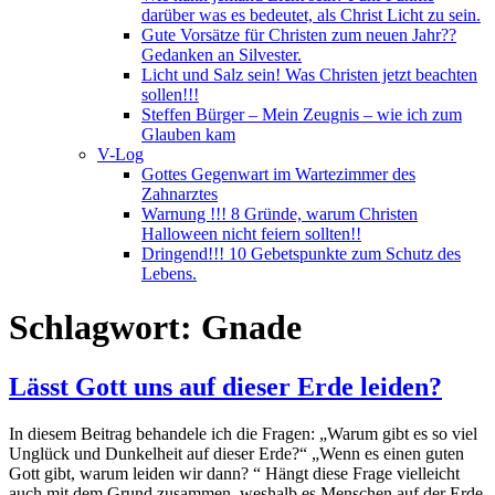
darüber was es bedeutet, als Christ Licht zu sein.
Gute Vorsätze für Christen zum neuen Jahr??
Gedanken an Silvester.
Licht und Salz sein! Was Christen jetzt beachten
sollen!!!
Steffen Bürger – Mein Zeugnis – wie ich zum
Glauben kam
V-Log
Gottes Gegenwart im Wartezimmer des
Zahnarztes
Warnung !!! 8 Gründe, warum Christen
Halloween nicht feiern sollten!!
Dringend!!! 10 Gebetspunkte zum Schutz des
Lebens.
Schlagwort:
Gnade
Lässt Gott uns auf dieser Erde leiden?
In diesem Beitrag behandele ich die Fragen: „Warum gibt es so viel
Unglück und Dunkelheit auf dieser Erde?“ „Wenn es einen guten
Gott gibt, warum leiden wir dann? “ Hängt diese Frage vielleicht
auch mit dem Grund zusammen, weshalb es Menschen auf der Erde