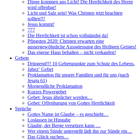
Dinge kommen ans Licht! Die Herrlichkeit des Herrn
wird offenbar!
Licht und Salz sein! Was Christen jetzt beachten
sollten!!!
Jesus kommt!
777
Die Herrlichkeit ist schon vollständig da!
Pfingsten 2020: Christen erwarten eine
aussergewöhnliche Aussgiessung des Heiligen Geistes!
Das eigene Haus behalten – nicht verkaufen!
Gebete
Dringend!!! 10 Gebetspunkte zum Schutz des Lebens.
Jabez‘ Gebet
Proklamation für unsere Familien und für uns (nach
Jesaja 61)
Morgendliche Proklamation
Kurzes Powergebet
Gebet: Jesus ähnlicher werden…
Gebet: Offenbarung von Gottes Herrlichkeit
Sprüche
Gottes Name ist Glaube – es geschieht…
Loslassen ist Hingabe
Glaube, der Berge versetzen kann …
Wer einem Sünde unterstellt lädt ihn zur Sünde ein…
Das Glück suchen…