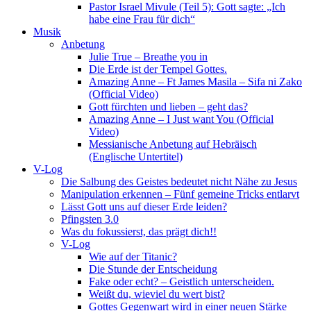
Pastor Israel Mivule (Teil 5): Gott sagte: „Ich
habe eine Frau für dich“
Musik
Anbetung
Julie True – Breathe you in
Die Erde ist der Tempel Gottes.
Amazing Anne – Ft James Masila – Sifa ni Zako
(Official Video)
Gott fürchten und lieben – geht das?
Amazing Anne – I Just want You (Official
Video)
Messianische Anbetung auf Hebräisch
(Englische Untertitel)
V-Log
Die Salbung des Geistes bedeutet nicht Nähe zu Jesus
Manipulation erkennen – Fünf gemeine Tricks entlarvt
Lässt Gott uns auf dieser Erde leiden?
Pfingsten 3.0
Was du fokussierst, das prägt dich!!
V-Log
Wie auf der Titanic?
Die Stunde der Entscheidung
Fake oder echt? – Geistlich unterscheiden.
Weißt du, wieviel du wert bist?
Gottes Gegenwart wird in einer neuen Stärke