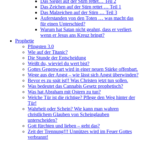
Das Siegel auf der Stirn rettet… Teil 2
Das Zeichen auf der Stirn rettet … Teil 1
Das Malzeichen auf der Stirn … Teil 3
Auferstanden von den Toten … was macht das
für einen Unterschied?
Warum hat Satan nicht geahnt, dass er verliert,
wenn er Jesus ans Kreuz bringt?
Prophetie
Pfingsten 3.0
Wie auf der Titanic?
Die Stunde der Entscheidung
Weißt du, wieviel du wert bist?
Gottes Gegenwart wird in einer neuen Stärke offenbart.
Wege aus der Angst – wie lässt sich Angst überwinden?
Bevor es zu spät ist!! Was Christen jetzt tun sollen.
Was bedeutet das Cannabis Gesetz prophetisch?
Was hat Abraham mit Ostern zu tun?
Welche Tür ist die richtige? Pflege den Weg hinter der
Tür!
Wahrheit oder Schein? Wie kann man wahren
christlichem Glauben von Scheinglauben
unterscheiden?
Gott fürchten und lieben – geht das?
Zeit der Trennung!!! Unnützes wird im Feuer Gottes
verbrannt!