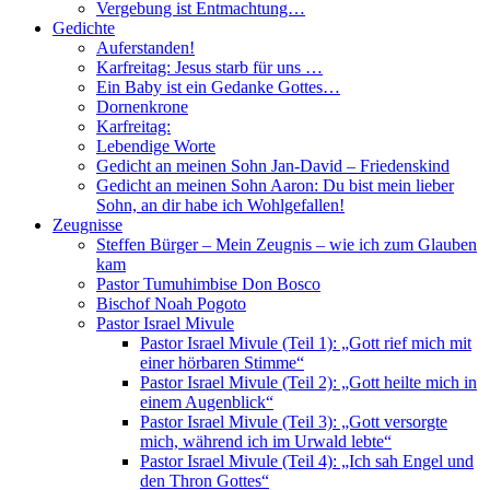
Vergebung ist Entmachtung…
Gedichte
Auferstanden!
Karfreitag: Jesus starb für uns …
Ein Baby ist ein Gedanke Gottes…
Dornenkrone
Karfreitag:
Lebendige Worte
Gedicht an meinen Sohn Jan-David – Friedenskind
Gedicht an meinen Sohn Aaron: Du bist mein lieber
Sohn, an dir habe ich Wohlgefallen!
Zeugnisse
Steffen Bürger – Mein Zeugnis – wie ich zum Glauben
kam
Pastor Tumuhimbise Don Bosco
Bischof Noah Pogoto
Pastor Israel Mivule
Pastor Israel Mivule (Teil 1): „Gott rief mich mit
einer hörbaren Stimme“
Pastor Israel Mivule (Teil 2): „Gott heilte mich in
einem Augenblick“
Pastor Israel Mivule (Teil 3): „Gott versorgte
mich, während ich im Urwald lebte“
Pastor Israel Mivule (Teil 4): „Ich sah Engel und
den Thron Gottes“